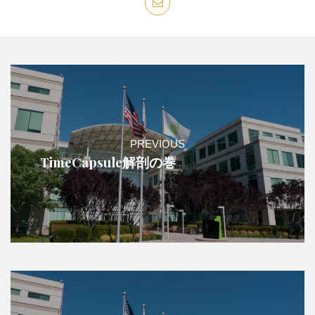
PREVIOUS
TimeCapsule解剖の巻