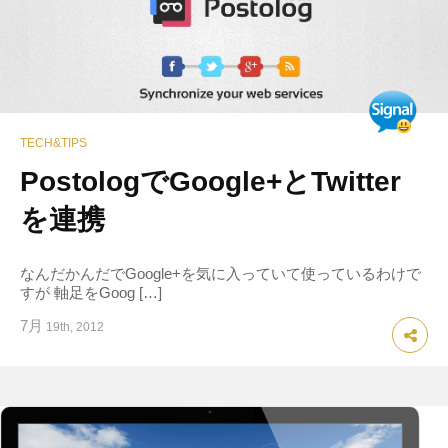
TECH&TIPS
PostologでGoogle+とTwitter
を連携
なんだかんだでGoogle+を気に入っていて使っているわけで
すが 軸足をGoog […]
7月
19th, 2012