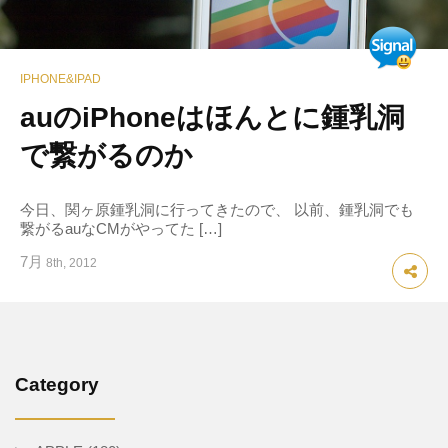
IPHONE&IPAD
auのiPhoneはほんとに鍾乳洞
で繋がるのか
今日、関ヶ原鍾乳洞に行ってきたので、 以前、鍾乳洞でも
繋がるauなCMがやってた […]
7月
8th, 2012
Category