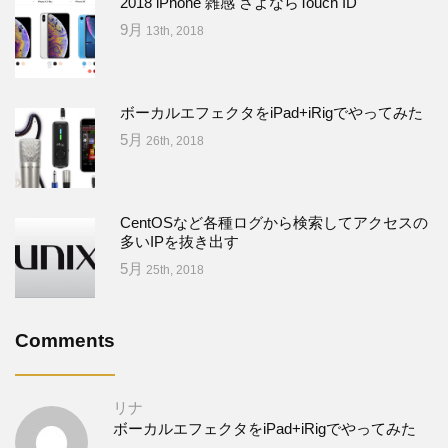
2018 iPhone 雑感 さよならTouch ID
9月
13th, 2018
ボーカルエフェクタをiPad+iRigでやってみた
5月
26th, 2018
CentOSなど各種ログから検索してアクセスの
多いIPを抜き出す
5月
25th, 2018
Comments
リナ
ボーカルエフェクタをiPad+iRigでやってみた