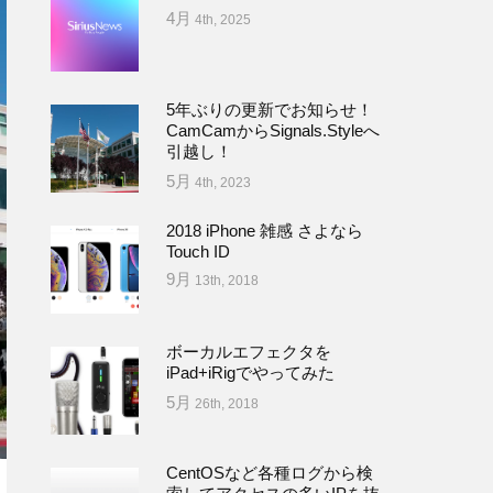
4月
4th, 2025
5年ぶりの更新でお知らせ！
CamCamからSignals.Styleへ
引越し！
5月
4th, 2023
2018 iPhone 雑感 さよなら
Touch ID
9月
13th, 2018
ボーカルエフェクタを
iPad+iRigでやってみた
5月
26th, 2018
CentOSなど各種ログから検