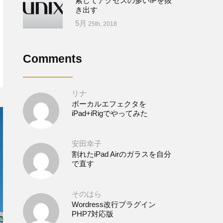
索してアクセスの多いIPを抜
き出す
5月
25th, 2018
Comments
リナ
ボーカルエフェクタを
iPad+iRigでやってみた
安田幸子
割れたiPad Airのガラスを自分
で直す
そのはら
Wordress改行プラグイン
PHP7対応版