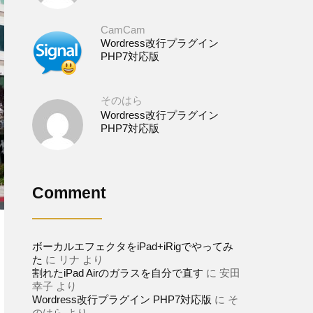
CamCam
Wordress改行プラグイン
PHP7対応版
そのはら
Wordress改行プラグイン
PHP7対応版
Comment
ボーカルエフェクタをiPad+iRigでやってみ
た
に
リナ
より
割れたiPad Airのガラスを自分で直す
に
安田
幸子
より
Wordress改行プラグイン PHP7対応版
に
そ
のはら
より