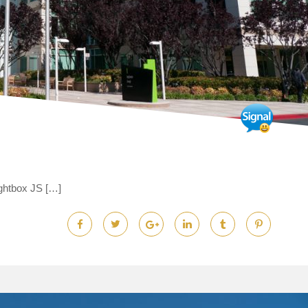
ox JS […]