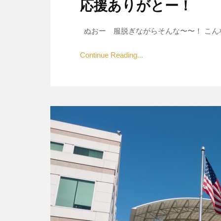
応援ありがとー！
ぬおー 服脱ぎながらそんな〜〜！ こんな
Continue Reading...