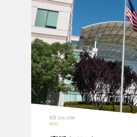
8月
31st, 2006
MISC