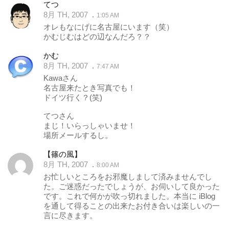
てつ
8月 TH, 2007
1:05 AM
オレもなにげに名古屋にいます（笑）
かむじむはどの辺なんだろ？？
かむ
8月 TH, 2007
7:47 AM
Kawaさん
名古屋来たとき写真でも！
ドイツ行く？(笑)
てつさん
まじ！いらっしゃいませ！
場所メールするし。
【篠の風】
8月 TH, 2007
8:00 AM
お忙しいところをお邪魔しまして済みませんでし
た。ご迷惑だったでしょうが、お伺いして良かった
です。これで何かが吹っ切れました。本当に iBlog
を通して得ることの出来たお付き合いは楽しいの一
言に尽きます。