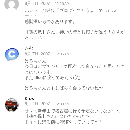
8月 TH, 2007
12:26 AM
ホント、当時は「ブログってどうよ」でしたね
ー・・・・
感慨深いものがあります。
【篠の風】さん、神戸の時とお帽子が違う！さすが
おしゃれ！
かむ
8月 TH, 2007
12:36 AM
けろちゃん
今日ほどプチシリーズ配布して良かったと思ったこ
とはないっす。
またiBlogに戻ってみたり(笑)
けろちゃんともしばらく会ってないね〜
Kawa
8月 TH, 2007
12:39 AM
オレも新年まで名古屋に行く予定ないしなぁ･･･。
【篠の風】さんに会いたかった〜。
ドイツに帰る前に沖縄寄っていって〜！