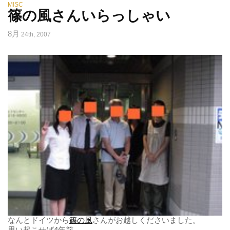
MISC
篠の風さんいらっしゃい
8月
24th, 2007
なんとドイツから
篠の風
さんがお越しくださいました。
思い起こせば4年前