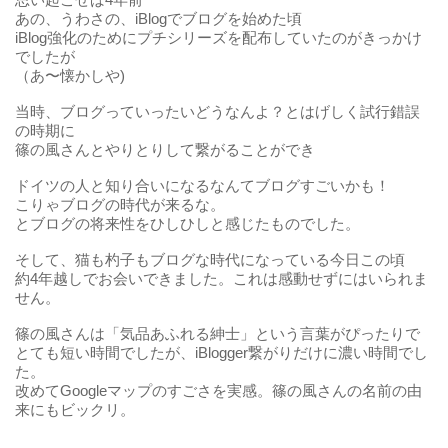
あの、うわさの、iBlogでブログを始めた頃
iBlog強化のためにプチシリーズを配布していたのがきっかけ
でしたが
（あ〜懐かしや)
当時、ブログっていったいどうなんよ？とはげしく試行錯誤
の時期に
篠の風さんとやりとりして繋がることができ
ドイツの人と知り合いになるなんてブログすごいかも！
こりゃブログの時代が来るな。
とブログの将来性をひしひしと感じたものでした。
そして、猫も杓子もブログな時代になっている今日この頃
約4年越しでお会いできました。これは感動せずにはいられま
せん。
篠の風さんは「気品あふれる紳士」という言葉がぴったりで
とても短い時間でしたが、iBlogger繋がりだけに濃い時間でし
た。
改めてGoogleマップのすごさを実感。篠の風さんの名前の由
来にもビックリ。