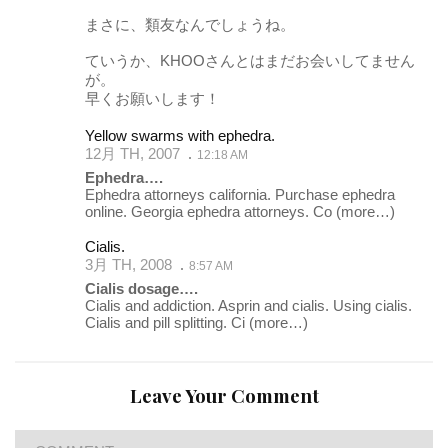
まさに、類友なんでしょうね。
ていうか、KHOOさんとはまだお会いしてません
が。
早くお願いします！
Yellow swarms with ephedra.
12月 TH, 2007
12:18 AM
Ephedra….
Ephedra attorneys california. Purchase ephedra
online. Georgia ephedra attorneys. Co
(more…)
Cialis.
3月 TH, 2008
8:57 AM
Cialis dosage….
Cialis and addiction. Asprin and cialis. Using cialis.
Cialis and pill splitting. Ci
(more…)
Leave Your Comment