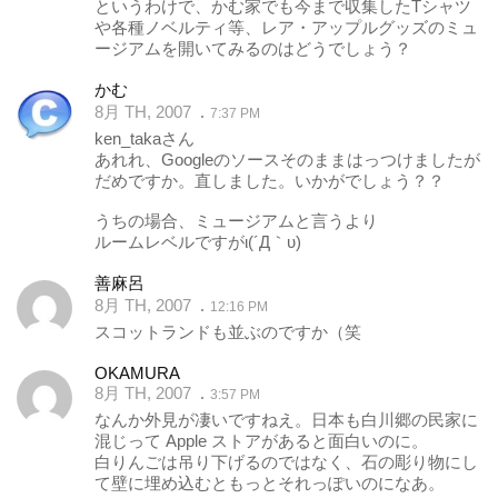
というわけで、かむ家でも今まで収集したTシャツ
や各種ノベルティ等、レア・アップルグッズのミュ
ージアムを開いてみるのはどうでしょう？
かむ
8月 TH, 2007
7:37 PM
ken_takaさん
あれれ、Googleのソースそのままはっつけましたが
だめですか。直しました。いかがでしょう？？
うちの場合、ミュージアムと言うより
ルームレベルですがι(´Д｀υ)
善麻呂
8月 TH, 2007
12:16 PM
スコットランドも並ぶのですか（笑
OKAMURA
8月 TH, 2007
3:57 PM
なんか外見が凄いですねえ。日本も白川郷の民家に
混じって Apple ストアがあると面白いのに。
白りんごは吊り下げるのではなく、石の彫り物にし
て壁に埋め込むともっとそれっぽいのになあ。