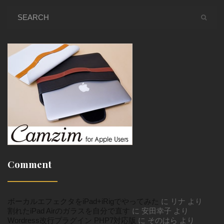
Comment
ボーカルエフェクタをiPad+iRigでやってみた
に
リナ
より
割れたiPad Airのガラスを自分で直す
に
安田幸子
より
Wordress改行プラグイン PHP7対応版
に
そのはら
より