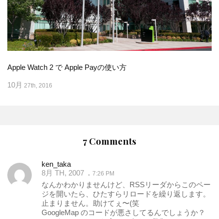
Apple Watch 2 で Apple Payの使い方
10月
27th, 2016
7 Comments
ken_taka
8月 TH, 2007
7:26 PM
なんかわかりませんけど、RSSリーダからこのペー
ジを開いたら、ひたすらリロードを繰り返します。
止まりません。助けてぇ〜(笑
GoogleMap のコードが悪さしてるんでしょうか？