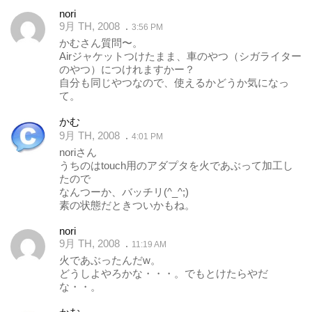
nori
9月 TH, 2008
3:56 PM
かむさん質問〜。
Airジャケットつけたまま、車のやつ（シガライター
のやつ）につけれますかー？
自分も同じやつなので、使えるかどうか気になっ
て。
かむ
9月 TH, 2008
4:01 PM
noriさん
うちのはtouch用のアダプタを火であぶって加工し
たので
なんつーか、バッチリ(^_^;)
素の状態だときついかもね。
nori
9月 TH, 2008
11:19 AM
火であぶったんだw。
どうしよやろかな・・・。でもとけたらやだ
な・・。