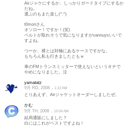
Airジャケにするか、しっかりガードタイプにするか
だね。
選ぶのもまた楽し(^.^)
t0moriさん
オソロー！ですか！(笑)
ベルトが取れそうで気になりますがvannuysいいで
すよね。
つーか、裸とは対極にあるケースですがな。
もちろん私も行きましたともｗ
車のFMトランスミッターで使えないというオチで
やめになりました。泣
yamatatz
9月 RD, 2008
1:22 AM
とりあえず、Airジャケットオーダーしましたぜ。
かむ
9月 TH, 2008
10:04 AM
結局通販にしました？
白にはこれがベストですよね！