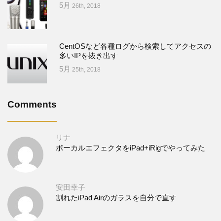
5月
26th, 2018
CentOSなど各種ログから検索してアクセスの
多いIPを抜き出す
5月
25th, 2018
Comments
リナ
ボーカルエフェクタをiPad+iRigでやってみた
安田幸子
割れたiPad Airのガラスを自分で直す