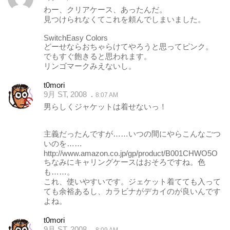
わー、クリアケース、あったんだ。
見つけられなくてこれを頼んでしまいました。
SwitchEasy Colors
どーせならおちゃらけてやろうと思ってピンク。
でもすぐ飽きると思われます。
リンゴマークみえないし。
t0mori
9月 ST, 2008
8:07 AM
男らしくジャケットは着せないっ！
主義だったんですが……いつの間にやらこんなごつ
いのを……
http://www.amazon.co.jp/gp/product/B001CHWO5O
ちなみにキャリングケースはおそろですね。色
も……。
これ、使いやすいです。ジェケット着てても入って
ても余裕あるし、カラビナがデカイのが良いんです
よね。
t0mori
9月 ST, 2008
8:09 AM