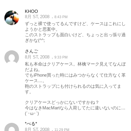
KHOO
8月 ST, 2008
8:43 PM
ずっと裸で使ってるんですけど、ケースはこれにし
ようかと思案中。
このストラップも面白いけど、ちょっと出っ張り過
ぎかな(^^;
さんご
8月 ST, 2008
9:33 PM
私も本命はクリアケース。林檎マーク見えてなんぼ
だよね。
でもiPhone買った時にはみつからなくて仕方なく革
ケース…。
鞄のストラップにも付けられるのは気に入ってま
す。
クリアケースどっかにないですかね？
今はなきMacMartなら入荷してたに違いないのに…
(´･ω･`)
*べる*
8月 ST, 2008
11:29 PM