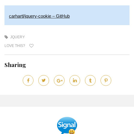
carhartl/jquery-cookie – GitHub
JQUERY
LOVE THIS?
Sharing