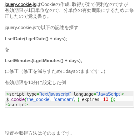
jquery.cookie.js
はCookieの作成､取得が楽で便利なのですが
有効期限が1日単位なので、分単位の有効期限にするために修
正したので覚え書き。
jquery.cookie.jsで以下の記述を探す
t.setDate(t.getDate() + days);
を
t.setMinutes(t.getMinutes() + days);
に修正（修正を減らすためにdaysのままです…)
有効期限を10分に設定した例
<
=
"text/javascript"
=
"JavaScript"
>
script type
 language
cookie
(
'the_cookie'
,
'camcam'
,
{
:
10
}
)
;
$.
 expires
</
>
script
設置や取得方法はそのままです。