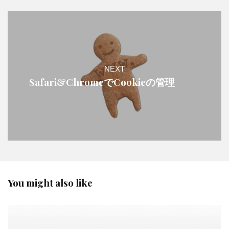
NEXT
Safari&ChromeでCookieの管理
You might also like