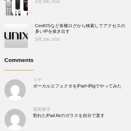
5月
26th, 2018
CentOSなど各種ログから検索してアクセスの
多いIPを抜き出す
5月
25th, 2018
Comments
リナ
ボーカルエフェクタをiPad+iRigでやってみた
安田幸子
割れたiPad Airのガラスを自分で直す