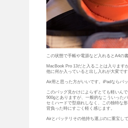
この状態で手帳や電源など入れるとA4の
MacBook Pro 13だと入ることは入ります
他に何か入っていると出し入れが大変です
Air用と思った方がいいです。iPadなら
このバッグ見かけによらずとても軽いんで
900gとありますが、一般的なこういった
セミハードで型崩れしなく、この独特な形
背負った時にすごく軽く感じます。
Airとバッテリその他持ち運ぶのに重宝し