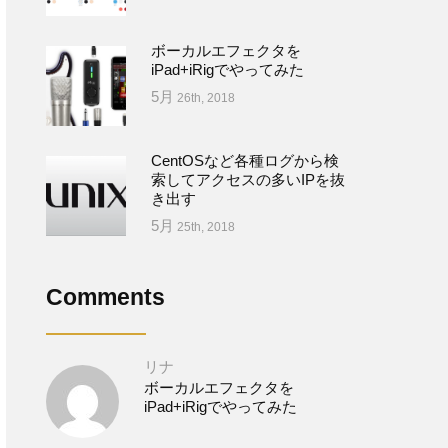
ボーカルエフェクタを
iPad+iRigでやってみた
5月
26th, 2018
CentOSなど各種ログから検
索してアクセスの多いIPを抜
き出す
5月
25th, 2018
Comments
リナ
ボーカルエフェクタを
iPad+iRigでやってみた