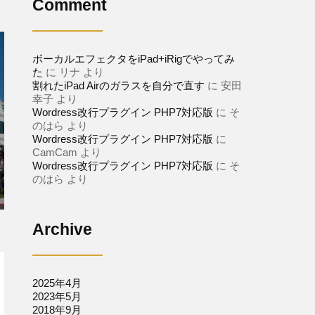
Comment
ボーカルエフェクタをiPad+iRigでやってみ
た
に
リナ
より
割れたiPad Airのガラスを自分で直す
に
安田
幸子
より
Wordress改行プラグイン PHP7対応版
に
そ
のはら
より
Wordress改行プラグイン PHP7対応版
に
CamCam
より
Wordress改行プラグイン PHP7対応版
に
そ
のはら
より
Archive
2025年4月
2023年5月
2018年9月