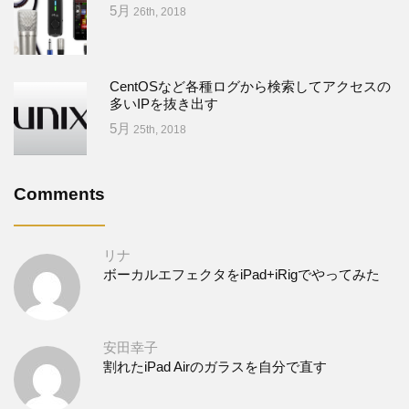
5月
26th, 2018
CentOSなど各種ログから検索してアクセスの
多いIPを抜き出す
5月
25th, 2018
Comments
リナ
ボーカルエフェクタをiPad+iRigでやってみた
安田幸子
割れたiPad Airのガラスを自分で直す