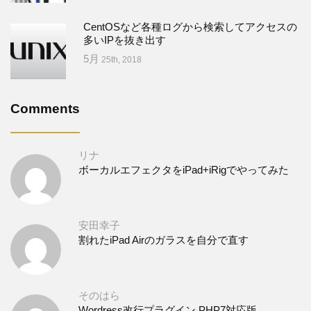
CentOSなど各種ログから検索してアクセスの
多いIPを抜き出す
5月
25th, 2018
Comments
リナ
ボーカルエフェクタをiPad+iRigでやってみた
安田幸子
割れたiPad Airのガラスを自分で直す
そのはら
Wordress改行プラグイン PHP7対応版