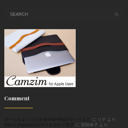
Comment
ボーカルエフェクタをiPad+iRigでやってみた
に
リナ
より
割れたiPad Airのガラスを自分で直す
に
安田幸子
より