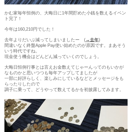
かむ家毎年恒例の、大晦日に1年間貯めた小銭を数えるイベン
ト完了！
今年は160,210円でした！
去年よりだいぶ減ってしまいましたー (
→去年
)
間違いなく終盤Apple Pay使い始めたのが原因です。まあそう
いう時代ですね。
現金使う機会はどんどん減っていくのでしょう。
大晦日恒例行事とは言えお金数えてじゃーんってのもいかが
なものかと思いつつも毎年アップしてましたが
一部に好評らしく、楽しみにしているなどとメッセージをも
らったりしたので
調子に乗って、どうやって数えてるかを初披露してみます。