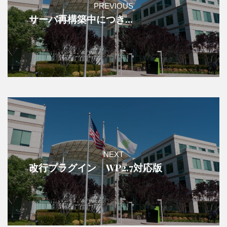
PREVIOUS
サーバ再構築中につき...
NEXT
改行プラグイン WP2.7対応版