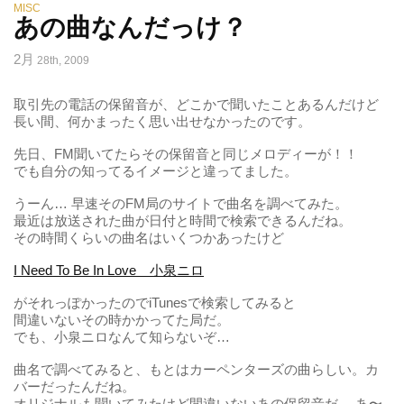
MISC
あの曲なんだっけ？
2月
28th, 2009
取引先の電話の保留音が、どこかで聞いたことあるんだけど
長い間、何かまったく思い出せなかったのです。
先日、FM聞いてたらその保留音と同じメロディーが！！
でも自分の知ってるイメージと違ってました。
うーん… 早速そのFM局のサイトで曲名を調べてみた。
最近は放送された曲が日付と時間で検索できるんだね。
その時間くらいの曲名はいくつかあったけど
I Need To Be In Love 小泉ニロ
がそれっぽかったのでiTunesで検索してみると
間違いないその時かかってた局だ。
でも、小泉ニロなんて知らないぞ…
曲名で調べてみると、もとはカーペンターズの曲らしい。カ
バーだったんだね。
オリジナルも聞いてみたけど間違いないあの保留音だ。 あ〜