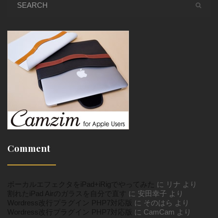
Comment
ボーカルエフェクタをiPad+iRigでやってみた
に
リナ
より
割れたiPad Airのガラスを自分で直す
に
安田幸子
より
Wordress改行プラグイン PHP7対応版
に
そのはら
より
Wordress改行プラグイン PHP7対応版
に
CamCam
より