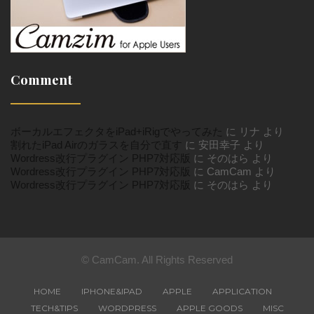
Comment
ボーカルエフェクタをiPad+iRigでやってみた
に
リナ
より
割れたiPad Airのガラスを自分で直す
に
安田幸子
より
Wordress改行プラグイン PHP7対応版
に
そのはら
より
Wordress改行プラグイン PHP7対応版
に
CamCam
より
Wordress改行プラグイン PHP7対応版
に
そのはら
より
© CamCam. All Rights Reserved
HOME
IPHONE&IPAD
APPLE
APPLICATION
TECH&TIPS
WORDPRESS
APPLE GOODS
MISC