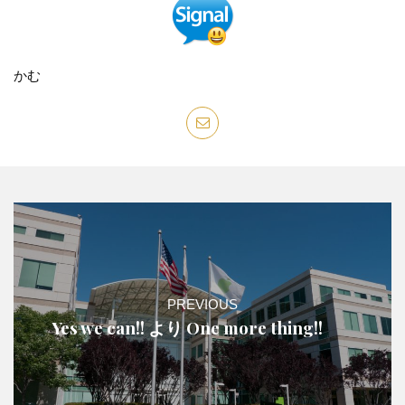
かむ
PREVIOUS
Yes we can!! より One more thing!!