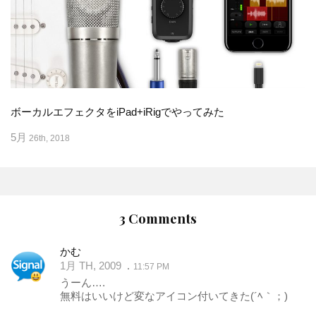
ボーカルエフェクタをiPad+iRigでやってみた
5月
26th, 2018
3 Comments
かむ
1月 TH, 2009
11:57 PM
うーん….
無料はいいけど変なアイコン付いてきた(´ﾍ｀；)