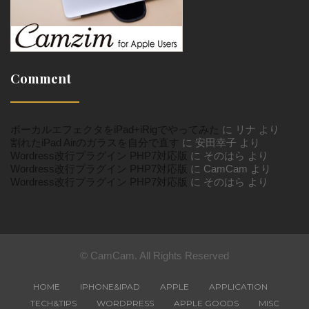
Comment
ボーカルエフェクタをiPad+iRigでやってみた
に
リナ
より
割れたiPad Airのガラスを自分で直す
に
安田幸子
より
Wordress改行プラグイン PHP7対応版
に
そのはら
より
Wordress改行プラグイン PHP7対応版
に
CamCam
より
Wordress改行プラグイン PHP7対応版
に
そのはら
より
© CamCam. All Rights Reserved
HOME
IPHONE&IPAD
APPLE
APPLICATION
TECH&TIPS
WORDPRESS
APPLE GOODS
MISC