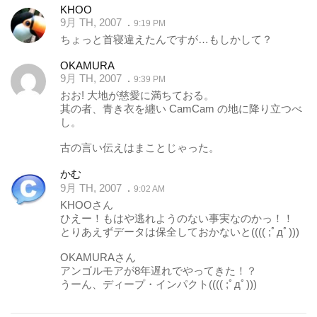
KHOO
9月 TH, 2007
9:19 PM
ちょっと首寝違えたんですが…もしかして？
OKAMURA
9月 TH, 2007
9:39 PM
おお! 大地が慈愛に満ちておる。
其の者、青き衣を纏い CamCam の地に降り立つべ
し。
古の言い伝えはまことじゃった。
かむ
9月 TH, 2007
9:02 AM
KHOOさん
ひえー！もはや逃れようのない事実なのかっ！！
とりあえずデータは保全しておかないと(((( ;ﾟдﾟ)))
OKAMURAさん
アンゴルモアが8年遅れでやってきた！？
うーん、ディープ・インパクト(((( ;ﾟдﾟ)))