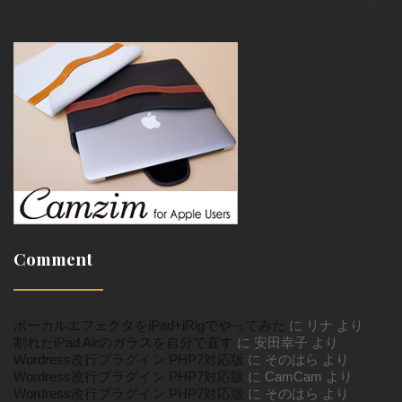
Comment
ボーカルエフェクタをiPad+iRigでやってみた
に
リナ
より
割れたiPad Airのガラスを自分で直す
に
安田幸子
より
Wordress改行プラグイン PHP7対応版
に
そのはら
より
Wordress改行プラグイン PHP7対応版
に
CamCam
より
Wordress改行プラグイン PHP7対応版
に
そのはら
より