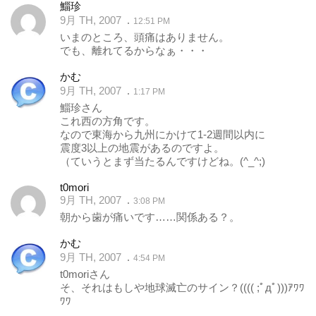
鯔珍
9月 TH, 2007
12:51 PM
いまのところ、頭痛はありません。
でも、離れてるからなぁ・・・
かむ
9月 TH, 2007
1:17 PM
鯔珍さん
これ西の方角です。
なので東海から九州にかけて1-2週間以内に
震度3以上の地震があるのですよ。
（ていうとまず当たるんですけどね。(^_^;)
t0mori
9月 TH, 2007
3:08 PM
朝から歯が痛いです……関係ある？。
かむ
9月 TH, 2007
4:54 PM
t0moriさん
そ、それはもしや地球滅亡のサイン？(((( ;ﾟдﾟ)))ｱﾜﾜ
ﾜﾜ