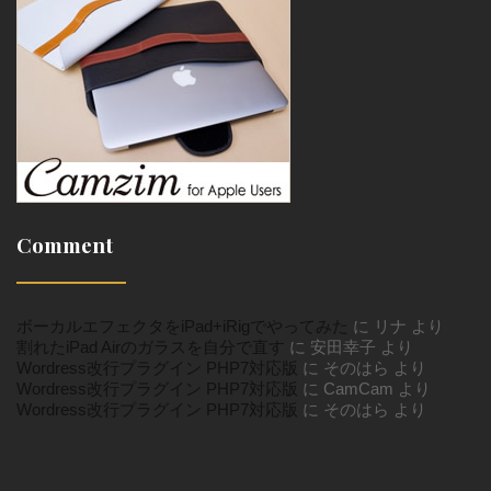
Comment
ボーカルエフェクタをiPad+iRigでやってみた
に
リナ
より
割れたiPad Airのガラスを自分で直す
に
安田幸子
より
Wordress改行プラグイン PHP7対応版
に
そのはら
より
Wordress改行プラグイン PHP7対応版
に
CamCam
より
Wordress改行プラグイン PHP7対応版
に
そのはら
より