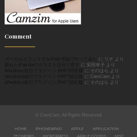
Comment
ボーカルエフェクタをiPad+iRigでやってみた
に
リナ
より
割れたiPad Airのガラスを自分で直す
に
安田幸子
より
Wordress改行プラグイン PHP7対応版
に
そのはら
より
Wordress改行プラグイン PHP7対応版
に
CamCam
より
Wordress改行プラグイン PHP7対応版
に
そのはら
より
© CamCam. All Rights Reserved
HOME
IPHONE&IPAD
APPLE
APPLICATION
TECH&TIPS
WORDPRESS
APPLE GOODS
MISC