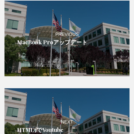
PREVIOUS
MacBook Proアップデート
NEXT
HTML5でYoutube