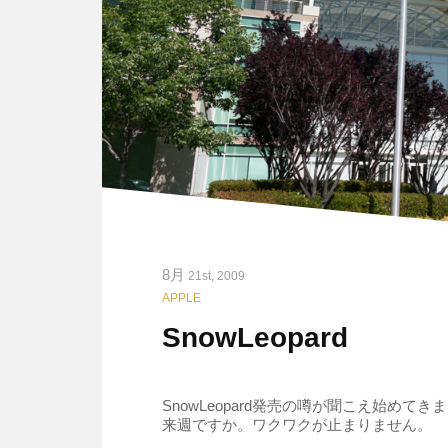
8月
21st, 2009
APPLE
SnowLeopard
SnowLeopard発売の噂が聞こえ始めてき
来週ですか。ワクワクが止まりません。