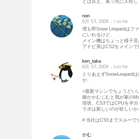
とは言え、真っ先に人柱し
nori
8月 ST, 2009
7:34 PM
僕も即Snow Leopard
にいれるけど、
メイン機はちょっと様子見
アドビ系はCS2をメインで
ken_taka
8月 ST, 2009
9:43 PM
とりあえずSnowLeopa
が、
>最新マシンでちょうどい
確かかむじむと我が家のMacP
現状、CS3ではCPUを半
ラボは新しいのが欲しいかな
# 当社はCS5までスルーで
かむ