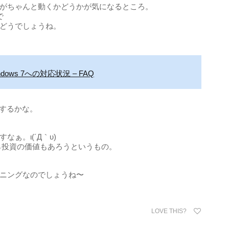
がちゃんと動くかどうかが気になるところ。
で
どうでしょうね。
びWindows 7への対応状況 – FAQ
ドするかな。
ぁ。ι(´Д｀υ)
なら投資の価値もあろうというもの。
ニングなのでしょうね〜
LOVE THIS?