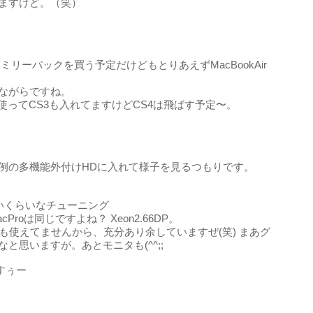
ますけど。（笑）
はファミリーパックを買う予定だけどもとりあえずMacBookAir
ながらですね。
使ってCS3も入れてますけどCS4は飛ばす予定〜。
rdは例の多機能外付けHDに入れて様子を見るつもりです。
いくらいなチューニング
roは同じですよね？ Xeon2.66DP。
分も使えてませんから、充分あり余していますぜ(笑) まあグ
と思いますが。あとモニタも(^^;;
すぅー