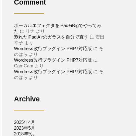
Comment
ボーカルエフェクタをiPad+iRigでやってみ
た
に
リナ
より
割れたiPad Airのガラスを自分で直す
に
安田
幸子
より
Wordress改行プラグイン PHP7対応版
に
そ
のはら
より
Wordress改行プラグイン PHP7対応版
に
CamCam
より
Wordress改行プラグイン PHP7対応版
に
そ
のはら
より
Archive
2025年4月
2023年5月
2018年9月