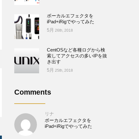
ボーカルエフェクタを
iPad+iRigでやってみた
5月
26th, 2018
CentOSなど各種ログから検
索してアクセスの多いIPを抜
き出す
5月
25th, 2018
Comments
リナ
ボーカルエフェクタを
iPad+iRigでやってみた