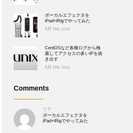
ボーカルエフェクタを
iPad+iRigでやってみた
5月
26th, 2018
CentOSなど各種ログから検
索してアクセスの多いIPを抜
き出す
5月
25th, 2018
Comments
リナ
ボーカルエフェクタを
iPad+iRigでやってみた