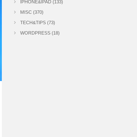
IPHONE&IPAD
(133)
MISC
(370)
TECH&TIPS
(73)
WORDPRESS
(18)