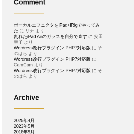
Comment
ボーカルエフェクタをiPad+iRigでやってみ
た
に
リナ
より
割れたiPad Airのガラスを自分で直す
に
安田
幸子
より
Wordress改行プラグイン PHP7対応版
に
そ
のはら
より
Wordress改行プラグイン PHP7対応版
に
CamCam
より
Wordress改行プラグイン PHP7対応版
に
そ
のはら
より
Archive
2025年4月
2023年5月
2018年9月